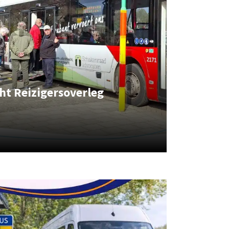
ht Reizigersoverleg
gidsen gezocht Reizigersoverleg Brabant
Blijf Mobiel over openbaar vervoer in Brabant