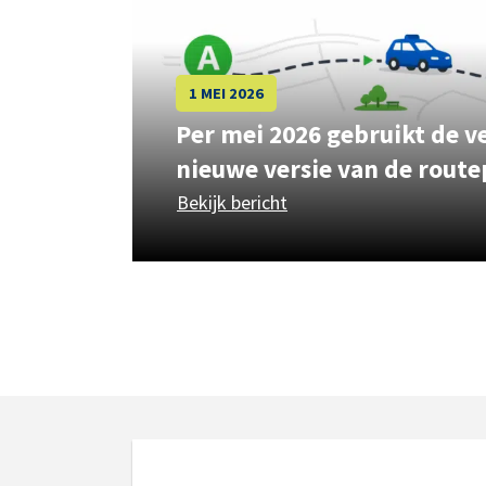
1 MEI 2026
Per mei 2026 gebruikt de v
nieuwe versie van de rout
Bekijk bericht
over Per mei 2026 gebru