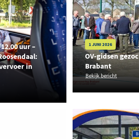
1 JUNI 2026
/12.00 uur –
OV-gidsen gezoc
Roosendaal:
Brabant
vervoer in
Bekijk bericht
over OV-
00 – 11.30/12.00 uur – Informatiebijeenkomst in Roosendaal: 