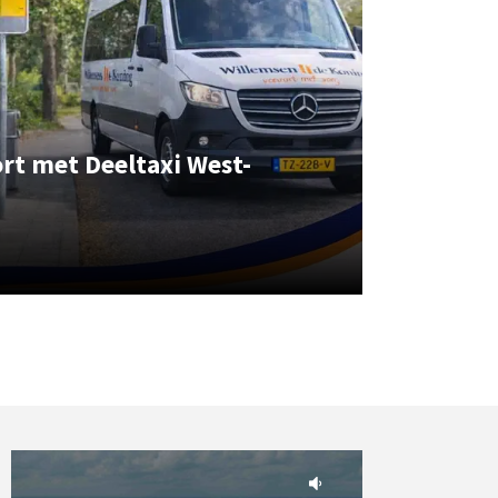
rt met Deeltaxi West-
t u binnenkort met Deeltaxi West-Brabant?