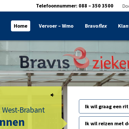
Telefoonnummer:
088 – 350 3500
Do
Home
Vervoer – Wmo
Bravo
flex
Klan
Ik wil graag een ri
i West-Brabant
nnen
Ik wil reizen met d