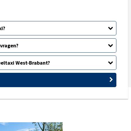
xi?
nvragen?
eeltaxi West-Brabant?